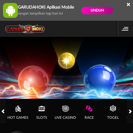
×
GARUDAHOKI Aplikasi Mobile
UNDUH
Jangan tampilkan lagi hari ini
HOT GAMES
SLOTS
LIVE CASINO
RACE
TOGEL
OL