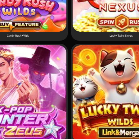
Candy Rush Wilds
Lucky Twins Nexus