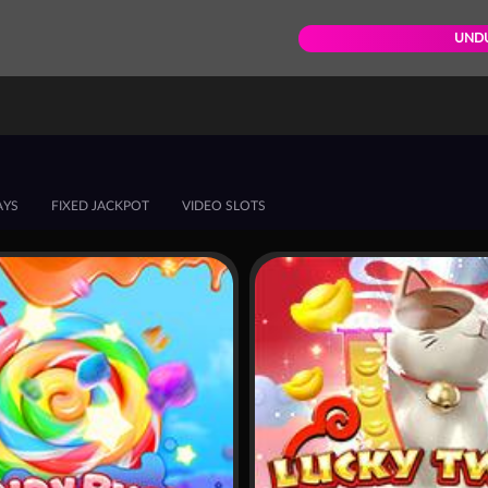
UND
YS
FIXED JACKPOT
VIDEO SLOTS