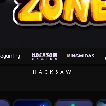
HACKSAW