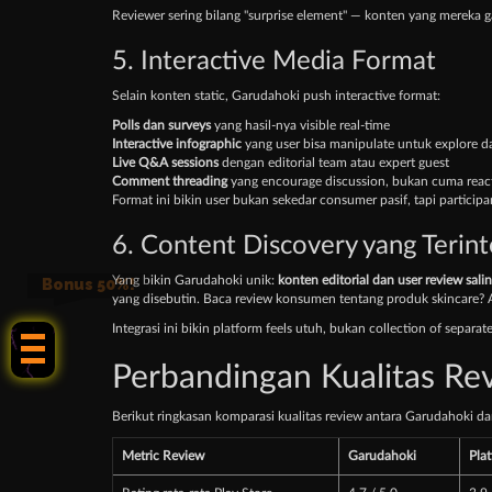
Reviewer sering bilang "surprise element" — konten yang mereka gak
5. Interactive Media Format
Selain konten static, Garudahoki push interactive format:
Polls dan surveys
yang hasil-nya visible real-time
Interactive infographic
yang user bisa manipulate untuk explore d
Live Q&A sessions
dengan editorial team atau expert guest
Comment threading
yang encourage discussion, bukan cuma reac
Format ini bikin user bukan sekedar consumer pasif, tapi particip
6. Content Discovery yang Terin
Yang bikin Garudahoki unik:
konten editorial dan user review sali
Bonus 50%!
yang disebutin. Baca review konsumen tentang produk skincare? Ada
Integrasi ini bikin platform feels utuh, bukan collection of separ
Perbandingan Kualitas Re
Berikut ringkasan komparasi kualitas review antara Garudahoki da
Metric Review
Garudahoki
Pla