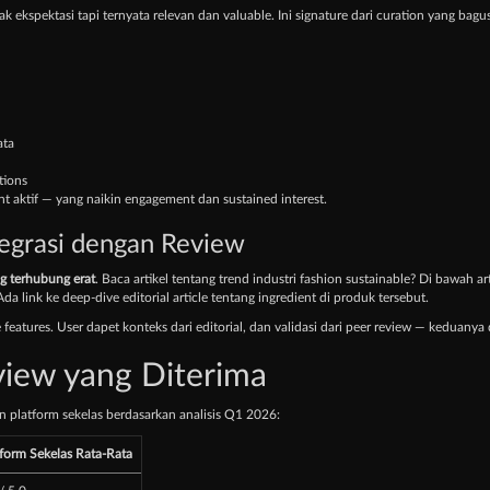
 ekspektasi tapi ternyata relevan dan valuable. Ini signature dari curation yang bagus
ata
tions
ant aktif — yang naikin engagement dan sustained interest.
tegrasi dengan Review
ng terhubung erat
. Baca artikel tentang trend industri fashion sustainable? Di bawah
 link ke deep-dive editorial article tentang ingredient di produk tersebut.
ate features. User dapet konteks dari editorial, dan validasi dari peer review — keduan
view yang Diterima
n platform sekelas berdasarkan analisis Q1 2026:
tform Sekelas Rata-Rata