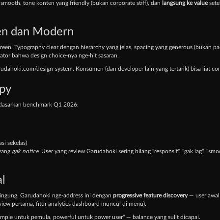
ng smooth, tone konten yang friendly (bukan corporate stiff), dan
langsung ke value
sete
ten dan Modern
reen. Typography clear dengan hierarchy yang jelas, spacing yang generous (bukan pad
kator bahwa design choice-nya nge-hit sasaran.
rudahoki.com/design-system. Konsumen (dan developer lain yang tertarik) bisa liat con
ppy
Berdasarkan benchmark Q1 2026:
si sekelas)
 yang
gak notice
. User yang review Garudahoki sering bilang "responsif", "gak lag", "sm
al
r bingung. Garudahoki nge-address ini dengan
progressive feature discovery
— user awal 
review pertama, fitur analytics dashboard muncul di menu).
 "simple untuk pemula, powerful untuk power user" — balance yang sulit dicapai.