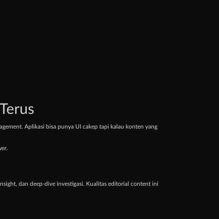
 Terus
gement. Aplikasi bisa punya UI cakep tapi kalau konten yang
wer.
ight, dan deep-dive investigasi. Kualitas editorial content ini