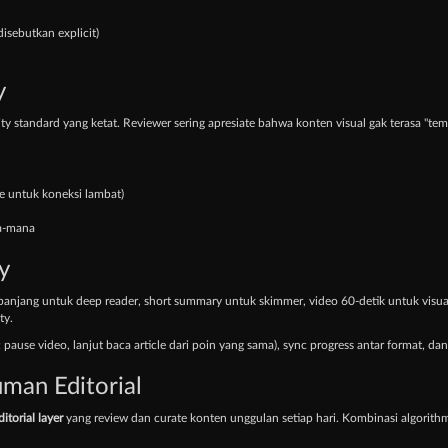
 disebutkan explicit)
y
y standard yang ketat. Reviewer sering apresiate bahwa konten visual gak terasa "temp
e untuk koneksi lambat)
na-mana
y
e panjang untuk deep reader, short summary untuk skimmer, video 60-detik untuk visua
ty.
l: pause video, lanjut baca article dari poin yang sama), sync progress antar format, 
man Editorial
torial layer
yang review dan curate konten unggulan setiap hari. Kombinasi algorithm + 