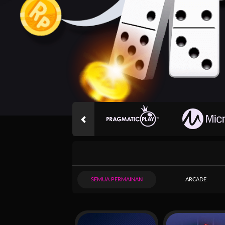
SEMUA PERMAINAN
ARCADE