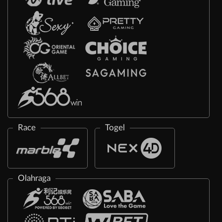
Race
Togel
Olahraga