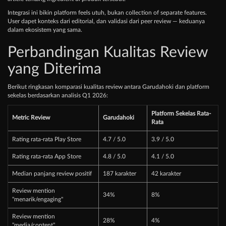
Integrasi ini bikin platform feels utuh, bukan collection of separate features.
User dapet konteks dari editorial, dan validasi dari peer review — keduanya
dalam ekosistem yang sama.
Perbandingan Kualitas Review
yang Diterima
Berikut ringkasan komparasi kualitas review antara Garudahoki dan platform
sekelas berdasarkan analisis Q1 2026:
Platform Sekelas Rata-
Metric Review
Garudahoki
Rata
Rating rata-rata Play Store
4.7 / 5.0
3.9 / 5.0
Rating rata-rata App Store
4.8 / 5.0
4.1 / 5.0
Median panjang review positif
187 karakter
42 karakter
Review mention
34%
8%
"menarik/engaging"
Review mention
28%
4%
"media/content"