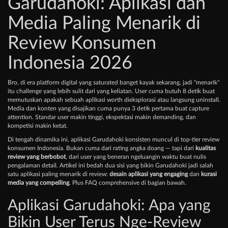
Garudahoki: Aplikasi dan
Media Paling Menarik di
Review Konsumen
Indonesia 2026
Bro, di era platform digital yang saturated banget kayak sekarang, jadi "menarik"
itu challenge yang lebih sulit dari yang keliatan. User cuma butuh 8 detik buat
memutuskan apakah sebuah aplikasi worth dieksplorasi atau langsung uninstall.
Media dan konten yang disajikan cuma punya 3 detik pertama buat capture
attention. Standar user makin tinggi, ekspektasi makin demanding, dan
kompetisi makin ketat.
Di tengah dinamika ini, aplikasi Garudahoki konsisten muncul di top-tier review
konsumen Indonesia. Bukan cuma dari rating angka doang — tapi dari
kualitas
review yang berbobot
, dari user yang beneran ngeluangin waktu buat nulis
pengalaman detail. Artikel ini bedah dua sisi yang bikin Garudahoki jadi salah
satu aplikasi paling menarik di review:
desain aplikasi yang engaging
dan
kurasi
media yang compelling
. Plus FAQ comprehensive di bagian bawah.
Aplikasi Garudahoki: Apa yang
Bikin User Terus Nge-Review