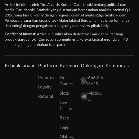
Artikel ini ditulis oleh Tim Analisis Konten Garudahoki tentang aplikasi dan
media Garudahoki. Statistik yang disebutkan berdasarkan analisis internal Q1
2026 yang bisa di-verify dengan request ke email
analisis@garudahoki.com
.
Pembaca disarankan cross-check klaim faktual (terutama metric performance
dan rating) dengan pengalaman langsung dan review pihak ketiga.
Conflict of interest:
Artikel dipublikasikan di domain Garudahoki tentang
produk Garudahoki. Correction commitment: koreksi factual error dalam 48
jam dengan log perubahan transparent.
Kebijaksanaan
Platform
Kategori
Dukungan
Komunitas
Promosi
Hot
+666426
Games
03625
Loyalty
Slots
@idduu
Referral
yy
Live
Casino
Race
Togel
Olahraga