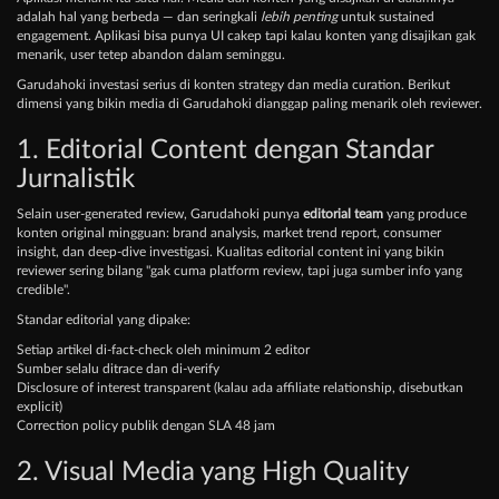
adalah hal yang berbeda — dan seringkali
lebih penting
untuk sustained
engagement. Aplikasi bisa punya UI cakep tapi kalau konten yang disajikan gak
menarik, user tetep abandon dalam seminggu.
Garudahoki investasi serius di konten strategy dan media curation. Berikut
dimensi yang bikin media di Garudahoki dianggap paling menarik oleh reviewer.
1. Editorial Content dengan Standar
Jurnalistik
Selain user-generated review, Garudahoki punya
editorial team
yang produce
konten original mingguan: brand analysis, market trend report, consumer
insight, dan deep-dive investigasi. Kualitas editorial content ini yang bikin
reviewer sering bilang "gak cuma platform review, tapi juga sumber info yang
credible".
Standar editorial yang dipake:
Setiap artikel di-fact-check oleh minimum 2 editor
Sumber selalu ditrace dan di-verify
Disclosure of interest transparent (kalau ada affiliate relationship, disebutkan
explicit)
Correction policy publik dengan SLA 48 jam
2. Visual Media yang High Quality