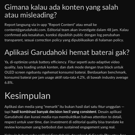
Gimana kalau ada konten yang salah
atau misleading?
Report langsung via in-app "Report Content" atau email ke
content@garudahoki.com
. Editorial team akan investigate dalam 48 jam. Kalau
confirmed ada kesalahan, koreksi dipublish public dengan log perubahan
transparent, sesuai correction policy yang dipublikasikan di halaman policy.
Aplikasi Garudahoki hemat baterai gak?
Ya, di-optimize untuk battery efficiency. Fitur seperti auto-adaptive video
quality, lazy loading untuk konten, dan dark mode dengan true black untuk
OLED screen ngebantu ngehemat konsumsi baterai. Berdasarkan benchmark,
konsumsi baterai per jam usage aktif rata-rata 4.2%, di bawah industry average
6.8%.
Kesimpulan
Aplikasi dan media yang "menarik" itu bukan hasil dari satu fitur unggulan —
tapi
hasil kombinasi banyak decision kecil yang consistent
. Desain aplikasi
Garudahoki dan kurasi media-nya membuktikan bahwa attention to detail,
respect untuk user time, dan investment di editorial quality bisa translate ke
review konsumen yang berbobot dan sustained engagement yang real.