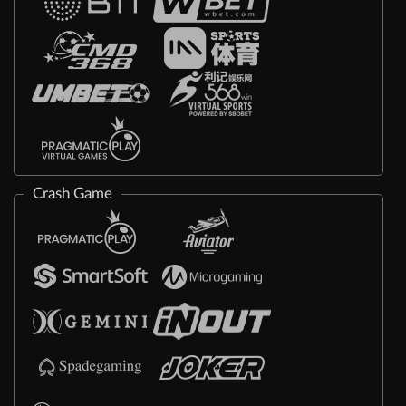
Crash Game