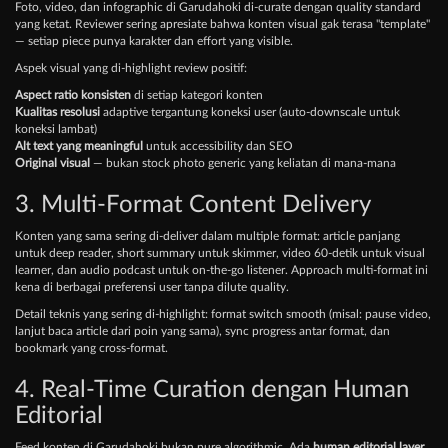
Foto, video, dan infographic di Garudahoki di-curate dengan quality standard
yang ketat. Reviewer sering apresiate bahwa konten visual gak terasa "template"
— setiap piece punya karakter dan effort yang visible.
Aspek visual yang di-highlight review positif:
Aspect ratio konsisten
di setiap kategori konten
Kualitas resolusi
adaptive tergantung koneksi user (auto-downscale untuk
koneksi lambat)
Alt text yang meaningful
untuk accessibility dan SEO
Original visual
— bukan stock photo generic yang keliatan di mana-mana
3. Multi-Format Content Delivery
Konten yang sama sering di-deliver dalam multiple format: article panjang
untuk deep reader, short summary untuk skimmer, video 60-detik untuk visual
learner, dan audio podcast untuk on-the-go listener. Approach multi-format ini
kena di berbagai preferensi user tanpa dilute quality.
Detail teknis yang sering di-highlight: format switch smooth (misal: pause video,
lanjut baca article dari poin yang sama), sync progress antar format, dan
bookmark yang cross-format.
4. Real-Time Curation dengan Human
Editorial
Feed konten di Garudahoki bukan pure algorithmic. Ada
human editorial layer