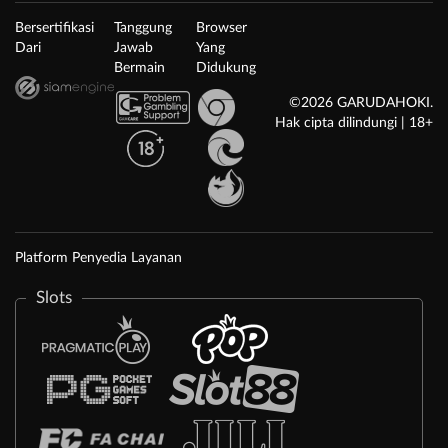
Bersertifikasi
Tanggung
Browser
Dari
Jawab
Yang
Bermain
Didukung
©2026 GARUDAHOKI.
Hak cipta dilindungi | 18+
Platform Penyedia Layanan
Slots