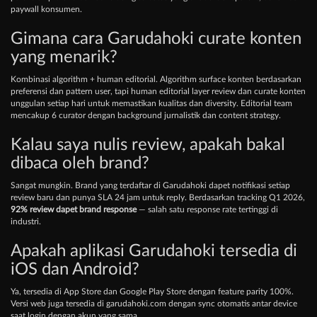
paywall konsumen.
Gimana cara Garudahoki curate konten
yang menarik?
Kombinasi algorithm + human editorial. Algorithm surface konten berdasarkan
preferensi dan pattern user, tapi human editorial layer review dan curate konten
unggulan setiap hari untuk memastikan kualitas dan diversity. Editorial team
mencakup 6 curator dengan background jurnalistik dan content strategy.
Kalau saya nulis review, apakah bakal
dibaca oleh brand?
Sangat mungkin. Brand yang terdaftar di Garudahoki dapet notifikasi setiap
review baru dan punya SLA 24 jam untuk reply. Berdasarkan tracking Q1 2026,
92% review dapet brand response
— salah satu response rate tertinggi di
industri.
Apakah aplikasi Garudahoki tersedia di
iOS dan Android?
Ya, tersedia di App Store dan Google Play Store dengan feature parity 100%.
Versi web juga tersedia di garudahoki.com dengan sync otomatis antar device
saat login dengan akun yang sama.