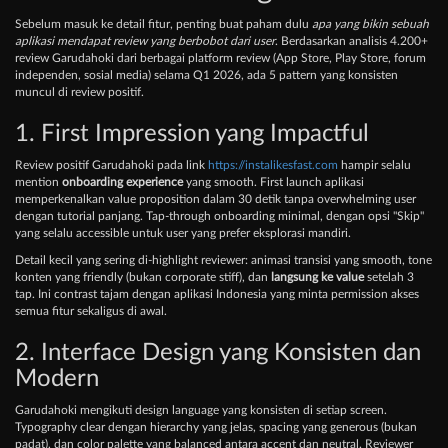
Sebelum masuk ke detail fitur, penting buat paham dulu
apa yang bikin sebuah
aplikasi mendapat review yang berbobot dari user
. Berdasarkan analisis 4.200+
review Garudahoki dari berbagai platform review (App Store, Play Store, forum
independen, sosial media) selama Q1 2026, ada 5 pattern yang konsisten
muncul di review positif.
1. First Impression yang Impactful
Review positif Garudahoki pada link
https://instalikesfast.com
hampir selalu
mention
onboarding experience
yang smooth. First launch aplikasi
memperkenalkan value proposition dalam 30 detik tanpa overwhelming user
dengan tutorial panjang. Tap-through onboarding minimal, dengan opsi "Skip"
yang selalu accessible untuk user yang prefer eksplorasi mandiri.
Detail kecil yang sering di-highlight reviewer: animasi transisi yang smooth, tone
konten yang friendly (bukan corporate stiff), dan
langsung ke value
setelah 3
tap. Ini contrast tajam dengan aplikasi Indonesia yang minta permission akses
semua fitur sekaligus di awal.
2. Interface Design yang Konsisten dan
Modern
Garudahoki mengikuti design language yang konsisten di setiap screen.
Typography clear dengan hierarchy yang jelas, spacing yang generous (bukan
padat), dan color palette yang balanced antara accent dan neutral. Reviewer