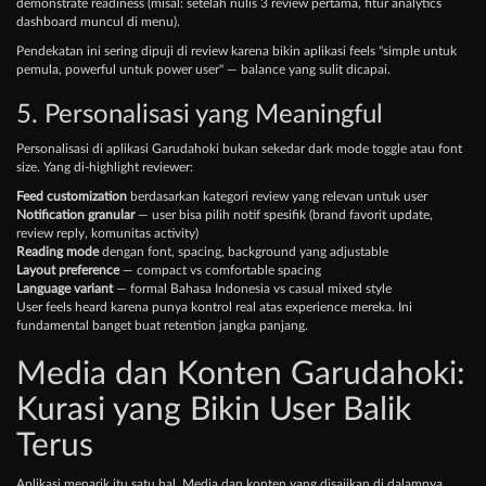
demonstrate readiness (misal: setelah nulis 3 review pertama, fitur analytics
dashboard muncul di menu).
Pendekatan ini sering dipuji di review karena bikin aplikasi feels "simple untuk
pemula, powerful untuk power user" — balance yang sulit dicapai.
5. Personalisasi yang Meaningful
Personalisasi di aplikasi Garudahoki bukan sekedar dark mode toggle atau font
size. Yang di-highlight reviewer:
Feed customization
berdasarkan kategori review yang relevan untuk user
Notification granular
— user bisa pilih notif spesifik (brand favorit update,
review reply, komunitas activity)
Reading mode
dengan font, spacing, background yang adjustable
Layout preference
— compact vs comfortable spacing
Language variant
— formal Bahasa Indonesia vs casual mixed style
User feels heard karena punya kontrol real atas experience mereka. Ini
fundamental banget buat retention jangka panjang.
Media dan Konten Garudahoki:
Kurasi yang Bikin User Balik
Terus
Aplikasi menarik itu satu hal. Media dan konten yang disajikan di dalamnya