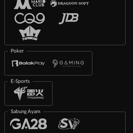
Poker
E-Sports
Sabung Ayam