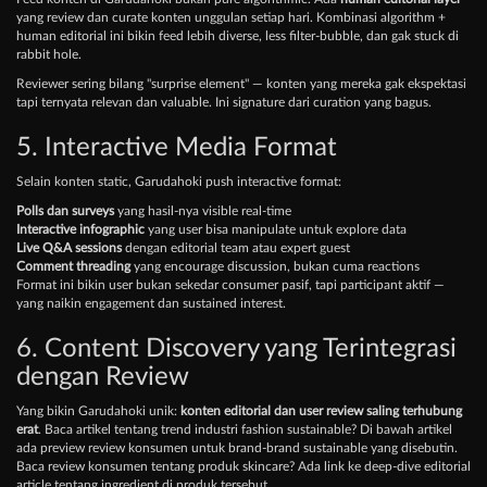
yang review dan curate konten unggulan setiap hari. Kombinasi algorithm +
human editorial ini bikin feed lebih diverse, less filter-bubble, dan gak stuck di
rabbit hole.
Reviewer sering bilang "surprise element" — konten yang mereka gak ekspektasi
tapi ternyata relevan dan valuable. Ini signature dari curation yang bagus.
5. Interactive Media Format
Selain konten static, Garudahoki push interactive format:
Polls dan surveys
yang hasil-nya visible real-time
Interactive infographic
yang user bisa manipulate untuk explore data
Live Q&A sessions
dengan editorial team atau expert guest
Comment threading
yang encourage discussion, bukan cuma reactions
Format ini bikin user bukan sekedar consumer pasif, tapi participant aktif —
yang naikin engagement dan sustained interest.
6. Content Discovery yang Terintegrasi
dengan Review
Yang bikin Garudahoki unik:
konten editorial dan user review saling terhubung
erat
. Baca artikel tentang trend industri fashion sustainable? Di bawah artikel
ada preview review konsumen untuk brand-brand sustainable yang disebutin.
Baca review konsumen tentang produk skincare? Ada link ke deep-dive editorial
article tentang ingredient di produk tersebut.