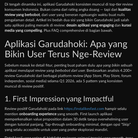
Di tengah dinamika ini, aplikasi Garudahoki konsisten muncul di top-tier review
konsumen Indonesia. Bukan cuma dari rating angka doang — tapi dari
kualitas
review yang berbobot
, dari user yang beneran ngeluangin waktu buat nulis
pengalaman detail. Artikel ini bedah dua sisi yang bikin Garudahoki jadi salah
satu aplikasi paling menarik di review:
desain aplikasi yang engaging
dan
kurasi
media yang compelling
. Plus FAQ comprehensive di bagian bawah.
Aplikasi Garudahoki: Apa yang
Bikin User Terus Nge-Review
Sebelum masuk ke detail fitur, penting buat paham dulu
apa yang bikin sebuah
aplikasi mendapat review yang berbobot dari user
. Berdasarkan analisis 4.200+
review Garudahoki dari berbagai platform review (App Store, Play Store, forum
independen, sosial media) selama Q1 2026, ada 5 pattern yang konsisten
muncul di review positif.
1. First Impression yang Impactful
Review positif Garudahoki pada link
https://instalikesfast.com
hampir selalu
mention
onboarding experience
yang smooth. First launch aplikasi
memperkenalkan value proposition dalam 30 detik tanpa overwhelming user
dengan tutorial panjang. Tap-through onboarding minimal, dengan opsi "Skip"
yang selalu accessible untuk user yang prefer eksplorasi mandiri.
Detail kecil yang sering di-highlight reviewer: animasi transisi yang smooth, tone