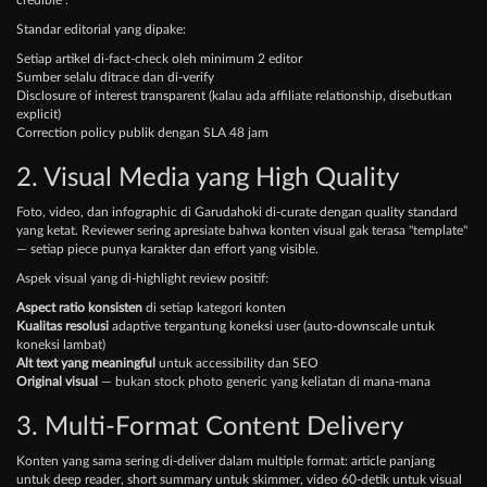
Standar editorial yang dipake:
Setiap artikel di-fact-check oleh minimum 2 editor
Sumber selalu ditrace dan di-verify
Disclosure of interest transparent (kalau ada affiliate relationship, disebutkan
explicit)
Correction policy publik dengan SLA 48 jam
2. Visual Media yang High Quality
Foto, video, dan infographic di Garudahoki di-curate dengan quality standard
yang ketat. Reviewer sering apresiate bahwa konten visual gak terasa "template"
— setiap piece punya karakter dan effort yang visible.
Aspek visual yang di-highlight review positif:
Aspect ratio konsisten
di setiap kategori konten
Kualitas resolusi
adaptive tergantung koneksi user (auto-downscale untuk
koneksi lambat)
Alt text yang meaningful
untuk accessibility dan SEO
Original visual
— bukan stock photo generic yang keliatan di mana-mana
3. Multi-Format Content Delivery
Konten yang sama sering di-deliver dalam multiple format: article panjang
untuk deep reader, short summary untuk skimmer, video 60-detik untuk visual