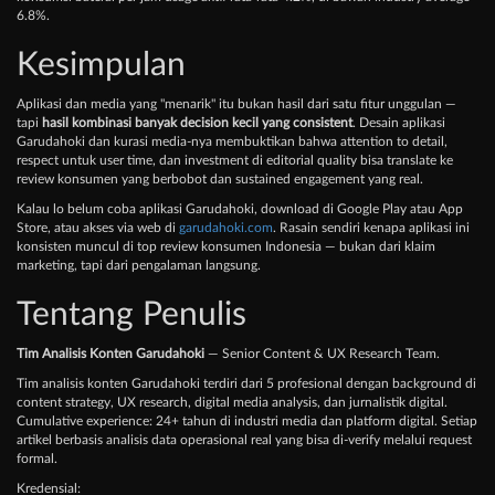
6.8%.
Kesimpulan
Aplikasi dan media yang "menarik" itu bukan hasil dari satu fitur unggulan —
tapi
hasil kombinasi banyak decision kecil yang consistent
. Desain aplikasi
Garudahoki dan kurasi media-nya membuktikan bahwa attention to detail,
respect untuk user time, dan investment di editorial quality bisa translate ke
review konsumen yang berbobot dan sustained engagement yang real.
Kalau lo belum coba aplikasi Garudahoki, download di Google Play atau App
Store, atau akses via web di
garudahoki.com
. Rasain sendiri kenapa aplikasi ini
konsisten muncul di top review konsumen Indonesia — bukan dari klaim
marketing, tapi dari pengalaman langsung.
Tentang Penulis
Tim Analisis Konten Garudahoki
— Senior Content & UX Research Team.
Tim analisis konten Garudahoki terdiri dari 5 profesional dengan background di
content strategy, UX research, digital media analysis, dan jurnalistik digital.
Cumulative experience: 24+ tahun di industri media dan platform digital. Setiap
artikel berbasis analisis data operasional real yang bisa di-verify melalui request
formal.
Kredensial: