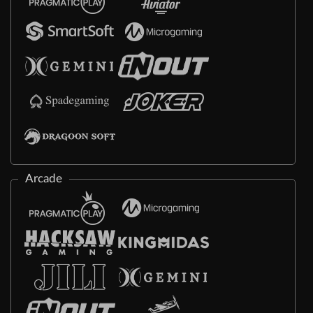
Arcade