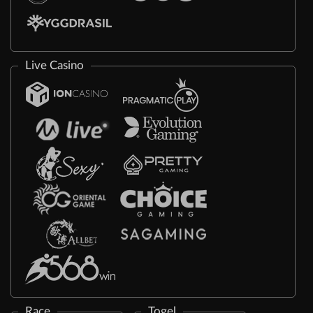
Live Casino
Race
Togel