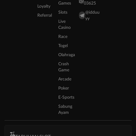
Games
03625
Loyalty
Slots
@idduu
Referral
yy
Live
Casino
Race
Togel
Olahraga
Crash
Game
Arcade
Poker
E-Sports
Sabung
Ayam