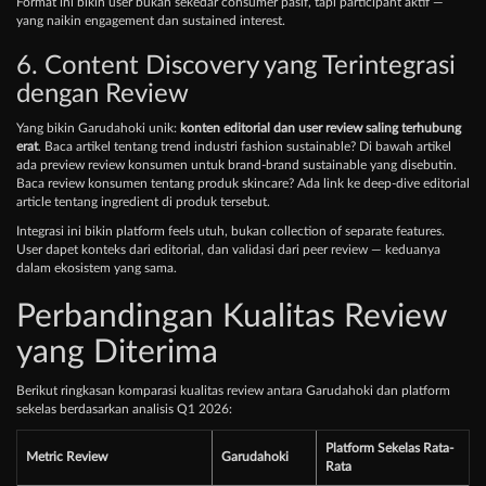
Format ini bikin user bukan sekedar consumer pasif, tapi participant aktif —
yang naikin engagement dan sustained interest.
6. Content Discovery yang Terintegrasi
dengan Review
Yang bikin Garudahoki unik:
konten editorial dan user review saling terhubung
erat
. Baca artikel tentang trend industri fashion sustainable? Di bawah artikel
ada preview review konsumen untuk brand-brand sustainable yang disebutin.
Baca review konsumen tentang produk skincare? Ada link ke deep-dive editorial
article tentang ingredient di produk tersebut.
Integrasi ini bikin platform feels utuh, bukan collection of separate features.
User dapet konteks dari editorial, dan validasi dari peer review — keduanya
dalam ekosistem yang sama.
Perbandingan Kualitas Review
yang Diterima
Berikut ringkasan komparasi kualitas review antara Garudahoki dan platform
sekelas berdasarkan analisis Q1 2026:
Platform Sekelas Rata-
Metric Review
Garudahoki
Rata