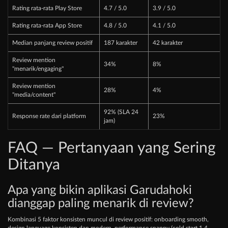
Rating rata-rata Play Store
4.7 / 5.0
3.9 / 5.0
Rating rata-rata App Store
4.8 / 5.0
4.1 / 5.0
Median panjang review positif
187 karakter
42 karakter
Review mention
34%
8%
"menarik/engaging"
Review mention
28%
4%
"media/content"
92% (SLA 24
Response rate dari platform
23%
jam)
FAQ — Pertanyaan yang Sering
Ditanya
Apa yang bikin aplikasi Garudahoki
dianggap paling menarik di review?
Kombinasi 5 faktor konsisten muncul di review positif: onboarding smooth,
design language konsisten dan modern, performance snappy (cold start 1.4