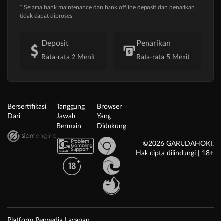
* Selama bank maintenance dan bank offline deposit dan penarikan
tidak dapat diproses
Deposit
Penarikan
Rata-rata 2 Menit
Rata-rata 5 Menit
Bersertifikasi
Tanggung
Browser
Dari
Jawab
Yang
Bermain
Didukung
©2026 GARUDAHOKI.
Hak cipta dilindungi | 18+
Platform Penyedia Layanan