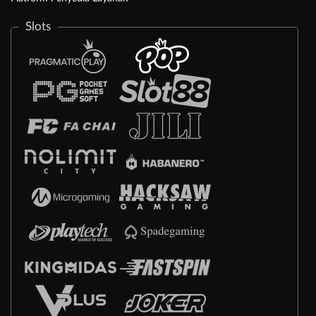
Slots