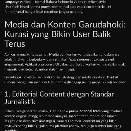
Language variant
— formal Bahasa Indonesia vs casual mixed style
User feels heard karena punya kontrol real atas experience mereka. Ini
fundamental banget buat retention jangka panjang.
Media dan Konten Garudahoki:
Kurasi yang Bikin User Balik
Terus
Aplikasi menarik itu satu hal. Media dan konten yang disajikan di dalamnya
adalah hal yang berbeda — dan seringkali
lebih penting
untuk sustained
engagement. Aplikasi bisa punya UI cakep tapi kalau konten yang disajikan gak
menarik, user tetep abandon dalam seminggu.
Garudahoki investasi serius di konten strategy dan media curation. Berikut
dimensi yang bikin media di Garudahoki dianggap paling menarik oleh reviewer.
1. Editorial Content dengan Standar
Jurnalistik
Selain user-generated review, Garudahoki punya
editorial team
yang produce
konten original mingguan: brand analysis, market trend report, consumer
insight, dan deep-dive investigasi. Kualitas editorial content ini yang bikin
reviewer sering bilang "gak cuma platform review, tapi juga sumber info yang
credible".