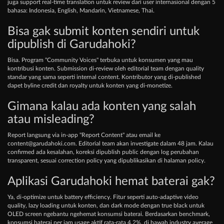
juga support real-time translation untuk review dari user internasional dengan 5
bahasa: Indonesia, English, Mandarin, Vietnamese, Thai.
Bisa gak submit konten sendiri untuk
dipublish di Garudahoki?
Bisa. Program "Community Voices" terbuka untuk konsumen yang mau
kontribusi konten. Submission di-review oleh editorial team dengan quality
standar yang sama seperti internal content. Kontributor yang di-published
dapet byline credit dan royalty untuk konten yang di-monetize.
Gimana kalau ada konten yang salah
atau misleading?
Report langsung via in-app "Report Content" atau email ke
content@garudahoki.com
. Editorial team akan investigate dalam 48 jam. Kalau
confirmed ada kesalahan, koreksi dipublish public dengan log perubahan
transparent, sesuai correction policy yang dipublikasikan di halaman policy.
Aplikasi Garudahoki hemat baterai gak?
Ya, di-optimize untuk battery efficiency. Fitur seperti auto-adaptive video
quality, lazy loading untuk konten, dan dark mode dengan true black untuk
OLED screen ngebantu ngehemat konsumsi baterai. Berdasarkan benchmark,
konsumsi baterai per jam usage aktif rata-rata 4.2%, di bawah industry average