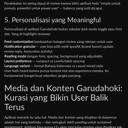
Pendekatan ini sering dipuji di review karena bikin aplikasi feels "simple untuk
pemula, powerful untuk power user" — balance yang sulit dicapai.
5. Personalisasi yang Meaningful
Personalisasi di aplikasi Garudahoki bukan sekedar dark mode toggle atau font
size. Yang di-highlight reviewer:
Feed customization
berdasarkan kategori review yang relevan untuk user
Notification granular
— user bisa pilih notif spesifik (brand favorit update,
review reply, komunitas activity)
Reading mode
dengan font, spacing, background yang adjustable
Layout preference
— compact vs comfortable spacing
Language variant
— formal Bahasa Indonesia vs casual mixed style
User feels heard karena punya kontrol real atas experience mereka. Ini
fundamental banget buat retention jangka panjang.
Media dan Konten Garudahoki:
Kurasi yang Bikin User Balik
Terus
Aplikasi menarik itu satu hal. Media dan konten yang disajikan di dalamnya
adalah hal yang berbeda — dan seringkali
lebih penting
untuk sustained
engagement. Aplikasi bisa punya UI cakep tapi kalau konten yang disajikan gak