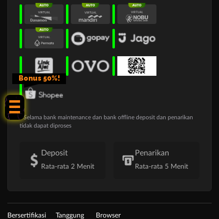
Bonus 50%!
* Selama bank maintenance dan bank offline deposit dan penarikan
tidak dapat diproses
Deposit
Penarikan
Rata-rata 2 Menit
Rata-rata 5 Menit
Bersertifikasi
Tanggung
Browser