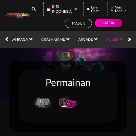
BHS
Live
Versi
Chat
Mobile
INDONESIA
DAFTAR
MASUK
OLAHRAGA
CRASH GAME
ARCADE
POKER
E
Permainan
i
i