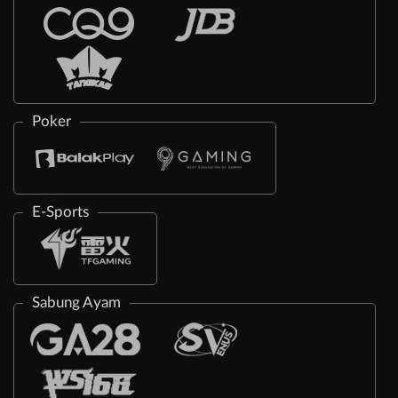
Poker
E-Sports
Sabung Ayam