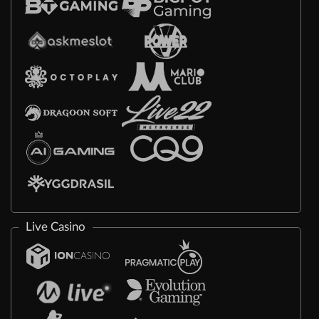
Live Casino