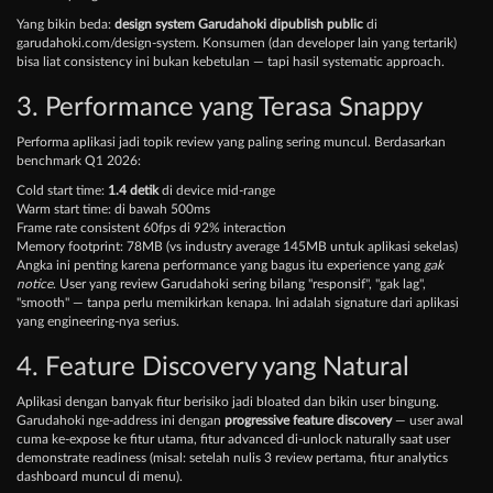
Yang bikin beda:
design system Garudahoki dipublish public
di
garudahoki.com/design-system. Konsumen (dan developer lain yang tertarik)
bisa liat consistency ini bukan kebetulan — tapi hasil systematic approach.
3. Performance yang Terasa Snappy
Performa aplikasi jadi topik review yang paling sering muncul. Berdasarkan
benchmark Q1 2026:
Cold start time:
1.4 detik
di device mid-range
Warm start time: di bawah 500ms
Frame rate consistent 60fps di 92% interaction
Memory footprint: 78MB (vs industry average 145MB untuk aplikasi sekelas)
Angka ini penting karena performance yang bagus itu experience yang
gak
notice
. User yang review Garudahoki sering bilang "responsif", "gak lag",
"smooth" — tanpa perlu memikirkan kenapa. Ini adalah signature dari aplikasi
yang engineering-nya serius.
4. Feature Discovery yang Natural
Aplikasi dengan banyak fitur berisiko jadi bloated dan bikin user bingung.
Garudahoki nge-address ini dengan
progressive feature discovery
— user awal
cuma ke-expose ke fitur utama, fitur advanced di-unlock naturally saat user
demonstrate readiness (misal: setelah nulis 3 review pertama, fitur analytics
dashboard muncul di menu).