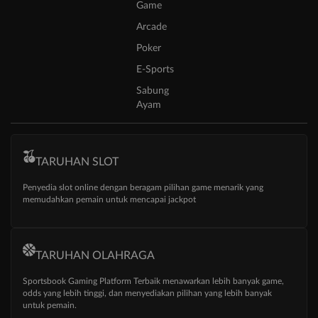
Game
Arcade
Poker
E-Sports
Sabung
Ayam
TARUHAN SLOT
Penyedia slot online dengan beragam pilihan game menarik yang
memudahkan pemain untuk mencapai jackpot
TARUHAN OLAHRAGA
Sportsbook Gaming Platform Terbaik menawarkan lebih banyak game,
odds yang lebih tinggi, dan menyediakan pilihan yang lebih banyak
untuk pemain.