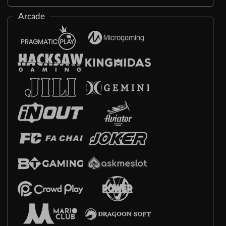
Arcade