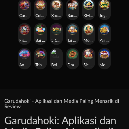
Cards Hi Lo
Coin Pusher
Xoc Dia Lightning
Baccarat: Swipe
KM Virtual Horse Racing
Jogo De Bozo
Fish Prawn Crab 2
Bai Cao
5 Card Poker
Tai Xiu
Monkey King Roulette
Pai Kang
Andar Bahar
Triple Chance
Bola Golek
Dragon Tiger 2
Sic Bo
Money Wheel Deluxe
Garudahoki - Aplikasi dan Media Paling Menarik di
Review
Garudahoki: Aplikasi dan