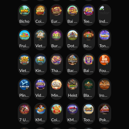
Bicho
Coin Rush Deluxe
European Roulette
Bai Cao Black & Red
Teen Patti Versus
Indonesian Animal Dice
Fruit Roulette
Vietnam Fish Prawn Crab
Burmese 6 Animals
Dota Hi-Lo
Bonus Dice
Tongits
Vietnam Rock Paper Scissors
Kingmaker Pok Deng
Thai Fish Prawn Crab GO!
Baccarat: Multi
Bai Cao Mystic Four
Four Dice
Plinko Rush
Video Poker
Minesweeper
Heist
Blackjack
Iron Dome
7 Up 7 Down
KM Power Ball
Coin Toss
KM Virtual Greyhound Racing
Toon Crash
Poker Roulette