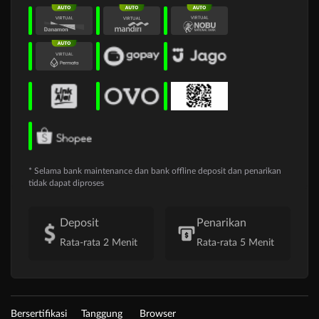
* Selama bank maintenance dan bank offline deposit dan penarikan
tidak dapat diproses
Deposit
Penarikan
Rata-rata 2 Menit
Rata-rata 5 Menit
Bersertifikasi
Tanggung
Browser