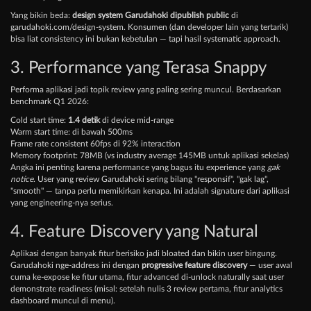
Yang bikin beda:
design system Garudahoki dipublish public
di
garudahoki.com/design-system. Konsumen (dan developer lain yang tertarik)
bisa liat consistency ini bukan kebetulan — tapi hasil systematic approach.
3. Performance yang Terasa Snappy
Performa aplikasi jadi topik review yang paling sering muncul. Berdasarkan
benchmark Q1 2026:
Cold start time:
1.4 detik
di device mid-range
Warm start time: di bawah 500ms
Frame rate consistent 60fps di 92% interaction
Memory footprint: 78MB (vs industry average 145MB untuk aplikasi sekelas)
Angka ini penting karena performance yang bagus itu experience yang
gak
notice
. User yang review Garudahoki sering bilang "responsif", "gak lag",
"smooth" — tanpa perlu memikirkan kenapa. Ini adalah signature dari aplikasi
yang engineering-nya serius.
4. Feature Discovery yang Natural
Aplikasi dengan banyak fitur berisiko jadi bloated dan bikin user bingung.
Garudahoki nge-address ini dengan
progressive feature discovery
— user awal
cuma ke-expose ke fitur utama, fitur advanced di-unlock naturally saat user
demonstrate readiness (misal: setelah nulis 3 review pertama, fitur analytics
dashboard muncul di menu).