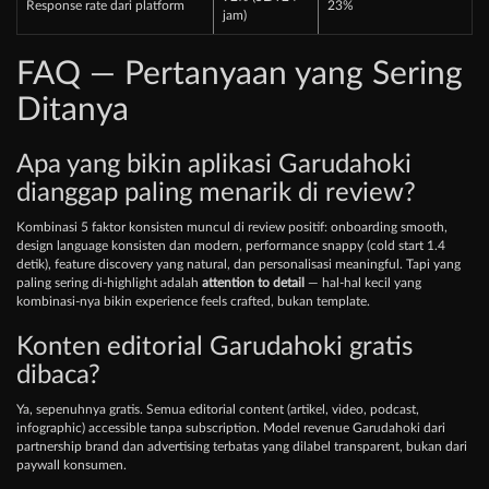
Response rate dari platform
23%
jam)
FAQ — Pertanyaan yang Sering
Ditanya
Apa yang bikin aplikasi Garudahoki
dianggap paling menarik di review?
Kombinasi 5 faktor konsisten muncul di review positif: onboarding smooth,
design language konsisten dan modern, performance snappy (cold start 1.4
detik), feature discovery yang natural, dan personalisasi meaningful. Tapi yang
paling sering di-highlight adalah
attention to detail
— hal-hal kecil yang
kombinasi-nya bikin experience feels crafted, bukan template.
Konten editorial Garudahoki gratis
dibaca?
Ya, sepenuhnya gratis. Semua editorial content (artikel, video, podcast,
infographic) accessible tanpa subscription. Model revenue Garudahoki dari
partnership brand dan advertising terbatas yang dilabel transparent, bukan dari
paywall konsumen.