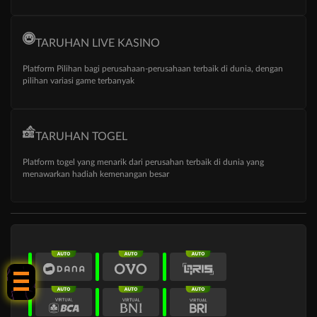
TARUHAN LIVE KASINO
Platform Pilihan bagi perusahaan-perusahaan terbaik di dunia, dengan
pilihan variasi game terbanyak
TARUHAN TOGEL
Platform togel yang menarik dari perusahan terbaik di dunia yang
menawarkan hadiah kemenangan besar
Bonus 50%!