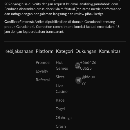
2026 yang bisa di-verify dengan request ke email
analisis@garudahoki.com
.
Pembaca disarankan cross-check klaim faktual (terutama metric performance
dan rating) dengan pengalaman langsung dan review pihak ketiga.
Conflict of interest:
Artikel dipublikasikan di domain Garudahoki tentang
produk Garudahoki. Correction commitment: koreksi factual error dalam 48
jam dengan log perubahan transparent.
Kebijaksanaan
Platform
Kategori
Dukungan
Komunitas
Promosi
Hot
+666426
Games
03625
Loyalty
Slots
@idduu
Referral
yy
Live
Casino
Race
Togel
Olahraga
Crash